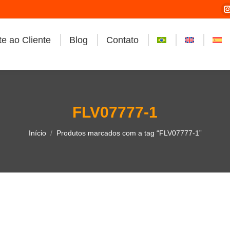
e ao Cliente
Blog
Contato
i
FLV07777-1
Você está aqui:
Início
Produtos marcados com a tag “FLV07777-1”