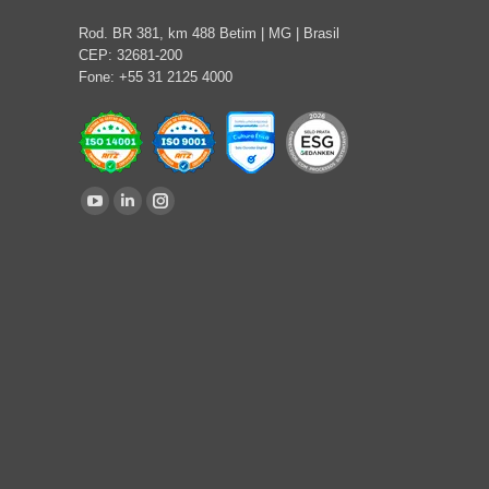
Rod. BR 381, km 488 Betim | MG | Brasil
CEP: 32681-200
Fone: +55 31 2125 4000
Encontre-nos em:
YouTube
Linkedin
Instagram
page
page
page
opens
opens
opens
in
in
in
new
new
new
window
window
window