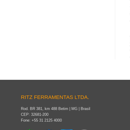
RITZ FERRAMENTAS LTDA.
Rod. BR 381, km 488 Betim | MG | Brasil
CEP: 32681-200
Fone: +55 31 2125 4000