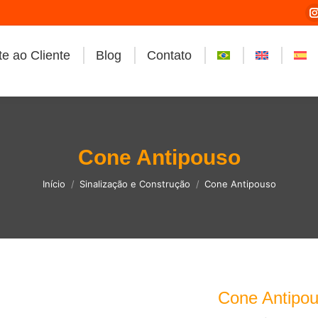
e ao Cliente
Blog
Contato
i
Cone Antipouso
Você está aqui:
Início
Sinalização e Construção
Cone Antipouso
Cone Antipo