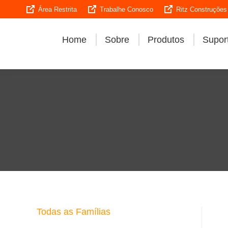
Área Restrita
Trabalhe Conosco
Ritz Construções
Home
Sobre
Produtos
Suport
Todas as Famílias