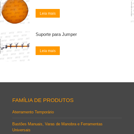
Leia mais
Suporte para Jumper
Leia mais
FAMÍLIA DE PRODUTOS
Aterramento Temporário
Bastões Manuais, Varas de Manobra e Ferramentas
Universais