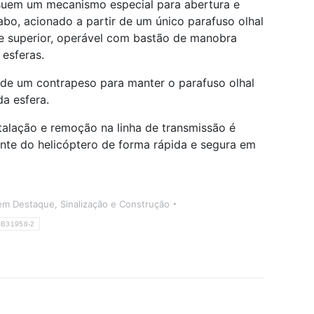
suem um mecanismo especial para abertura e
bo, acionado a partir de um único parafuso olhal
te superior, operável com bastão de manobra
 esferas.
e um contrapeso para manter o parafuso olhal
da esfera.
talação e remoção na linha de transmissão é
ente do helicóptero de forma rápida e segura em
em Destaque
,
Sinalização e Construção
B31958-2