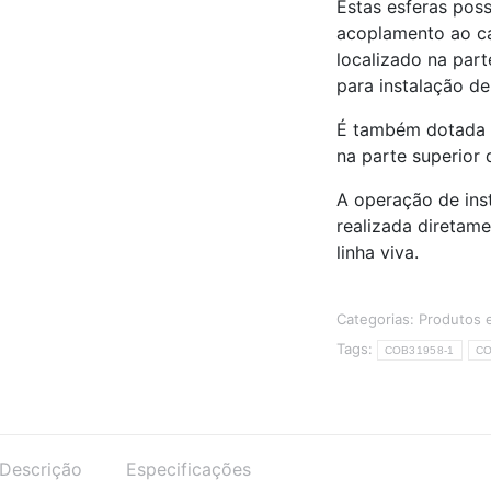
Estas esferas pos
acoplamento ao ca
localizado na par
para instalação de
É também dotada d
na parte superior 
A operação de ins
realizada diretam
linha viva.
Categorias:
Produtos 
Tags:
COB31958-1
CO
Descrição
Especificações