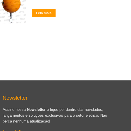
Leia mais
Newsletter
Assine nossa
Newsletter
e fique por dentro das novidades,
lançamentos e soluções exclusivas para o setor elétrico. Não
perca nenhuma atualização!