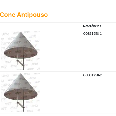
Cone Antipouso
Referências
COB31958-1
COB31958-2