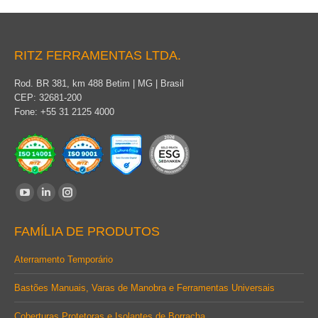
RITZ FERRAMENTAS LTDA.
Rod. BR 381, km 488 Betim | MG | Brasil
CEP: 32681-200
Fone: +55 31 2125 4000
Encontre-nos em:
YouTube
Linkedin
Instagram
page
page
page
FAMÍLIA DE PRODUTOS
opens
opens
opens
in
in
in
Aterramento Temporário
new
new
new
Bastões Manuais, Varas de Manobra e Ferramentas Universais
window
window
window
Coberturas Protetoras e Isolantes de Borracha