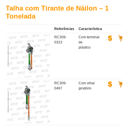
Talha com Tirante de Náilon – 1
Tonelada
Referências
Característica
RC309-
Com terminal
0323
de
plástico
RC309-
Com olhal
0467
giratório