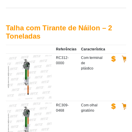
Talha com Tirante de Náilon – 2
Toneladas
Referências
Característica
RC312-
Com terminal
0000
de
plástico
RC309-
Com olhal
0468
giratório