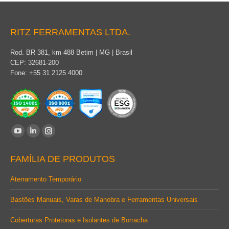
RITZ FERRAMENTAS LTDA.
Rod. BR 381, km 488 Betim | MG | Brasil
CEP: 32681-200
Fone: +55 31 2125 4000
Encontre-nos em:
YouTube
Linkedin
Instagram
page
page
page
FAMÍLIA DE PRODUTOS
opens
opens
opens
in
in
in
Aterramento Temporário
new
new
new
Bastões Manuais, Varas de Manobra e Ferramentas Universais
window
window
window
Coberturas Protetoras e Isolantes de Borracha