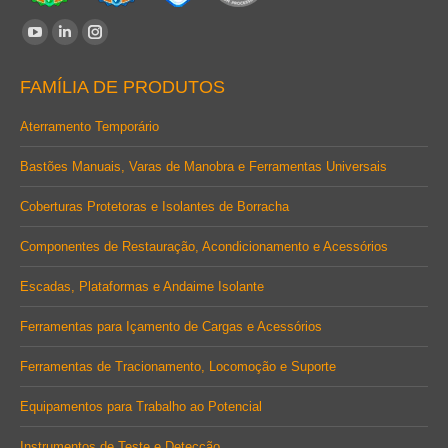
Encontre-nos em:
YouTube
Linkedin
Instagram
page
page
page
FAMÍLIA DE PRODUTOS
opens
opens
opens
in
in
in
Aterramento Temporário
new
new
new
Bastões Manuais, Varas de Manobra e Ferramentas Universais
window
window
window
Coberturas Protetoras e Isolantes de Borracha
Componentes de Restauração, Acondicionamento e Acessórios
Escadas, Plataformas e Andaime Isolante
Ferramentas para Içamento de Cargas e Acessórios
Ferramentas de Tracionamento, Locomoção e Suporte
Equipamentos para Trabalho ao Potencial
Instrumentos de Teste e Detecção