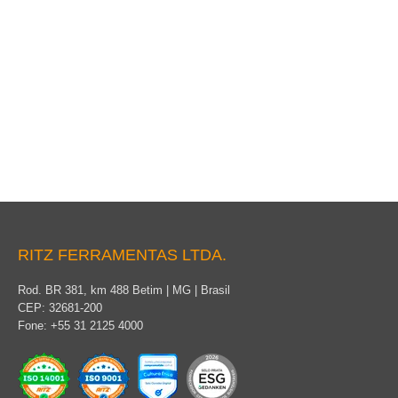
Vara de Manobra Telescópica VTT – Seção Triangular
RITZGLAS
RITZ FERRAMENTAS LTDA.
Rod. BR 381, km 488 Betim | MG | Brasil
CEP: 32681-200
Fone: +55 31 2125 4000