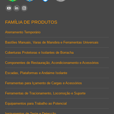
Encontre-nos em:
YouTube
Linkedin
Instagram
page
page
page
FAMÍLIA DE PRODUTOS
opens
opens
opens
in
in
in
Aterramento Temporário
new
new
new
Bastões Manuais, Varas de Manobra e Ferramentas Universais
window
window
window
Coberturas Protetoras e Isolantes de Borracha
Componentes de Restauração, Acondicionamento e Acessórios
Escadas, Plataformas e Andaime Isolante
Ferramentas para Içamento de Cargas e Acessórios
Ferramentas de Tracionamento, Locomoção e Suporte
Equipamentos para Trabalho ao Potencial
Instrumentos de Teste e Detecção