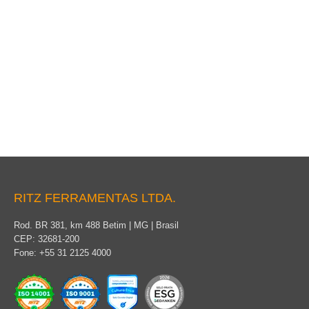
Vara de Manobra Telescópica VTT – Seção Triangular
RITZGLAS
RITZ FERRAMENTAS LTDA.
Rod. BR 381, km 488 Betim | MG | Brasil
CEP: 32681-200
Fone: +55 31 2125 4000