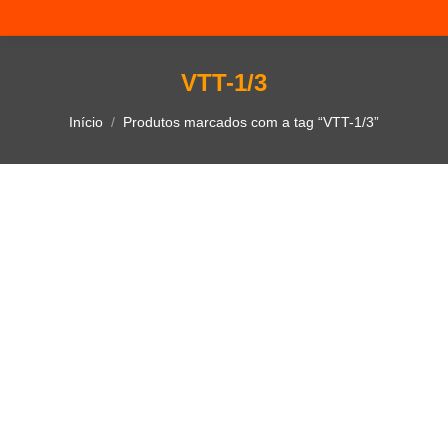
VTT-1/3
Você está aqui:
Início
Produtos marcados com a tag “VTT-1/3”