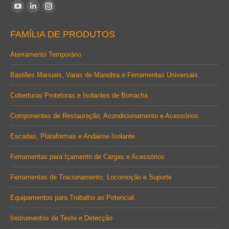
Encontre-nos em:
YouTube
Linkedin
Instagram
page
page
page
FAMÍLIA DE PRODUTOS
opens
opens
opens
in
in
in
Aterramento Temporário
new
new
new
Bastões Manuais, Varas de Manobra e Ferramentas Universais
window
window
window
Coberturas Protetoras e Isolantes de Borracha
Componentes de Restauração, Acondicionamento e Acessórios
Escadas, Plataformas e Andaime Isolante
Ferramentas para Içamento de Cargas e Acessórios
Ferramentas de Tracionamento, Locomoção e Suporte
Equipamentos para Trabalho ao Potencial
Instrumentos de Teste e Detecção