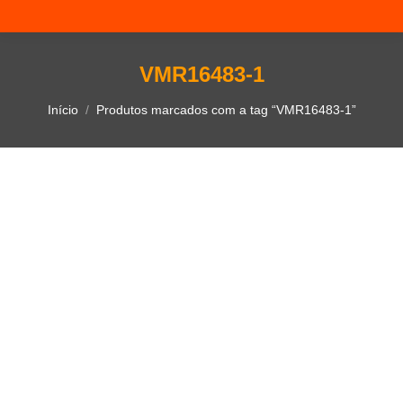
VMR16483-1
Você está aqui:
Início
Produtos marcados com a tag “VMR16483-1”