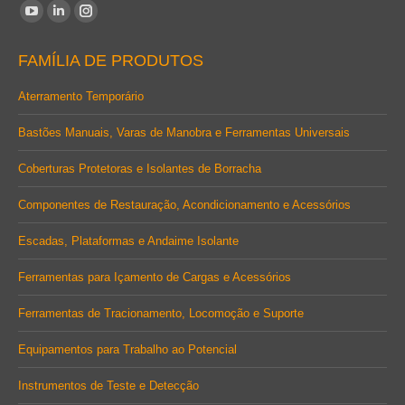
Encontre-nos em:
YouTube
Linkedin
Instagram
page
page
page
FAMÍLIA DE PRODUTOS
opens
opens
opens
in
in
in
Aterramento Temporário
new
new
new
Bastões Manuais, Varas de Manobra e Ferramentas Universais
window
window
window
Coberturas Protetoras e Isolantes de Borracha
Componentes de Restauração, Acondicionamento e Acessórios
Escadas, Plataformas e Andaime Isolante
Ferramentas para Içamento de Cargas e Acessórios
Ferramentas de Tracionamento, Locomoção e Suporte
Equipamentos para Trabalho ao Potencial
Instrumentos de Teste e Detecção