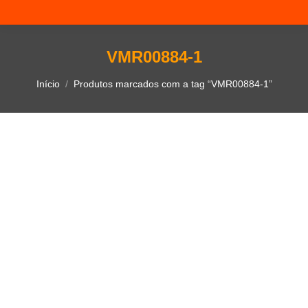
VMR00884-1
Você está aqui:
Início
Produtos marcados com a tag “VMR00884-1”