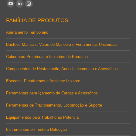
Encontre-nos em:
YouTube
Linkedin
Instagram
page
page
page
FAMÍLIA DE PRODUTOS
opens
opens
opens
in
in
in
Aterramento Temporário
new
new
new
Bastões Manuais, Varas de Manobra e Ferramentas Universais
window
window
window
Coberturas Protetoras e Isolantes de Borracha
Componentes de Restauração, Acondicionamento e Acessórios
Escadas, Plataformas e Andaime Isolante
Ferramentas para Içamento de Cargas e Acessórios
Ferramentas de Tracionamento, Locomoção e Suporte
Equipamentos para Trabalho ao Potencial
Instrumentos de Teste e Detecção