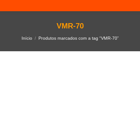
VMR-70
Você está aqui:
Início
Produtos marcados com a tag “VMR-70”