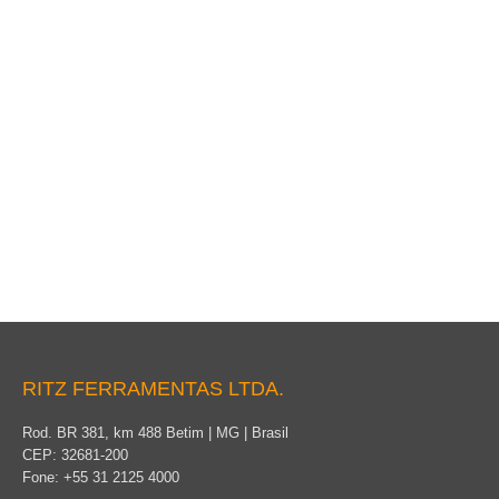
Suporte de Descanso para Grampos
RITZ FERRAMENTAS LTDA.
Rod. BR 381, km 488 Betim | MG | Brasil
CEP: 32681-200
Fone: +55 31 2125 4000