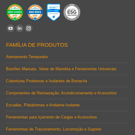
Encontre-nos em:
YouTube
Linkedin
Instagram
page
page
page
FAMÍLIA DE PRODUTOS
opens
opens
opens
in
in
in
Aterramento Temporário
new
new
new
Bastões Manuais, Varas de Manobra e Ferramentas Universais
window
window
window
Coberturas Protetoras e Isolantes de Borracha
Componentes de Restauração, Acondicionamento e Acessórios
Escadas, Plataformas e Andaime Isolante
Ferramentas para Içamento de Cargas e Acessórios
Ferramentas de Tracionamento, Locomoção e Suporte