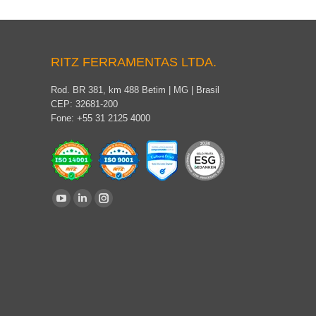
RITZ FERRAMENTAS LTDA.
Rod. BR 381, km 488 Betim | MG | Brasil
CEP: 32681-200
Fone: +55 31 2125 4000
Encontre-nos em:
YouTube
Linkedin
Instagram
page
page
page
opens
opens
opens
in
in
in
new
new
new
window
window
window