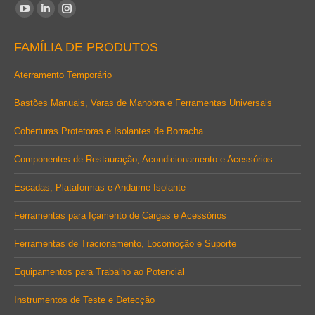
Encontre-nos em:
YouTube
Linkedin
Instagram
page
page
page
FAMÍLIA DE PRODUTOS
opens
opens
opens
in
in
in
Aterramento Temporário
new
new
new
Bastões Manuais, Varas de Manobra e Ferramentas Universais
window
window
window
Coberturas Protetoras e Isolantes de Borracha
Componentes de Restauração, Acondicionamento e Acessórios
Escadas, Plataformas e Andaime Isolante
Ferramentas para Içamento de Cargas e Acessórios
Ferramentas de Tracionamento, Locomoção e Suporte
Equipamentos para Trabalho ao Potencial
Instrumentos de Teste e Detecção