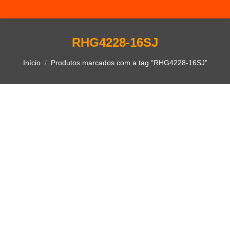
RHG4228-16SJ
Você está aqui:
Início
Produtos marcados com a tag “RHG4228-16SJ”