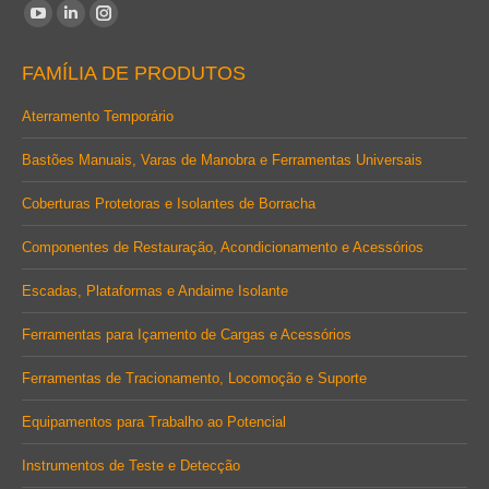
Encontre-nos em:
YouTube
Linkedin
Instagram
page
page
page
FAMÍLIA DE PRODUTOS
opens
opens
opens
in
in
in
Aterramento Temporário
new
new
new
Bastões Manuais, Varas de Manobra e Ferramentas Universais
window
window
window
Coberturas Protetoras e Isolantes de Borracha
Componentes de Restauração, Acondicionamento e Acessórios
Escadas, Plataformas e Andaime Isolante
Ferramentas para Içamento de Cargas e Acessórios
Ferramentas de Tracionamento, Locomoção e Suporte
Equipamentos para Trabalho ao Potencial
Instrumentos de Teste e Detecção