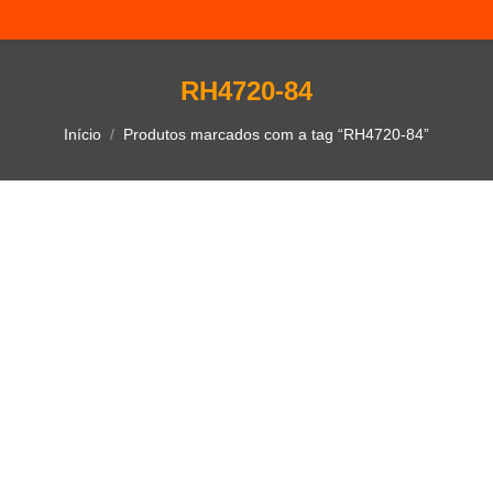
RH4720-84
Você está aqui:
Início
Produtos marcados com a tag “RH4720-84”