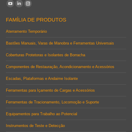
Encontre-nos em:
YouTube
Linkedin
Instagram
page
page
page
FAMÍLIA DE PRODUTOS
opens
opens
opens
in
in
in
Aterramento Temporário
new
new
new
Bastões Manuais, Varas de Manobra e Ferramentas Universais
window
window
window
Coberturas Protetoras e Isolantes de Borracha
Componentes de Restauração, Acondicionamento e Acessórios
Escadas, Plataformas e Andaime Isolante
Ferramentas para Içamento de Cargas e Acessórios
Ferramentas de Tracionamento, Locomoção e Suporte
Equipamentos para Trabalho ao Potencial
Instrumentos de Teste e Detecção