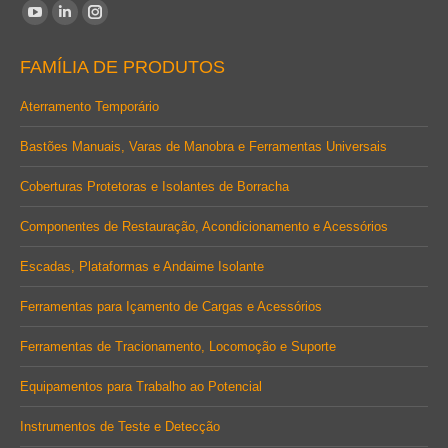
Encontre-nos em:
YouTube
Linkedin
Instagram
page
page
page
FAMÍLIA DE PRODUTOS
opens
opens
opens
in
in
in
Aterramento Temporário
new
new
new
Bastões Manuais, Varas de Manobra e Ferramentas Universais
window
window
window
Coberturas Protetoras e Isolantes de Borracha
Componentes de Restauração, Acondicionamento e Acessórios
Escadas, Plataformas e Andaime Isolante
Ferramentas para Içamento de Cargas e Acessórios
Ferramentas de Tracionamento, Locomoção e Suporte
Equipamentos para Trabalho ao Potencial
Instrumentos de Teste e Detecção