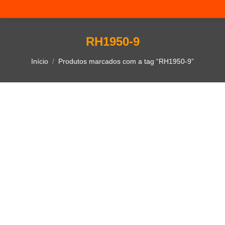
RH1950-9
Você está aqui:
Início
Produtos marcados com a tag “RH1950-9”