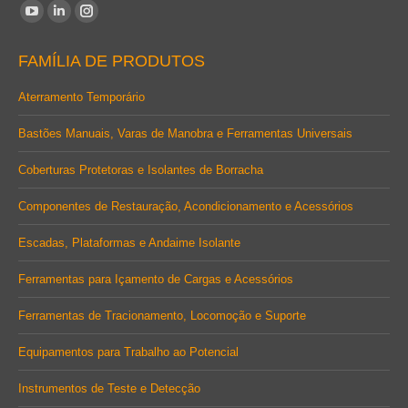
Encontre-nos em:
YouTube
Linkedin
Instagram
page
page
page
FAMÍLIA DE PRODUTOS
opens
opens
opens
in
in
in
Aterramento Temporário
new
new
new
Bastões Manuais, Varas de Manobra e Ferramentas Universais
window
window
window
Coberturas Protetoras e Isolantes de Borracha
Componentes de Restauração, Acondicionamento e Acessórios
Escadas, Plataformas e Andaime Isolante
Ferramentas para Içamento de Cargas e Acessórios
Ferramentas de Tracionamento, Locomoção e Suporte
Equipamentos para Trabalho ao Potencial
Instrumentos de Teste e Detecção