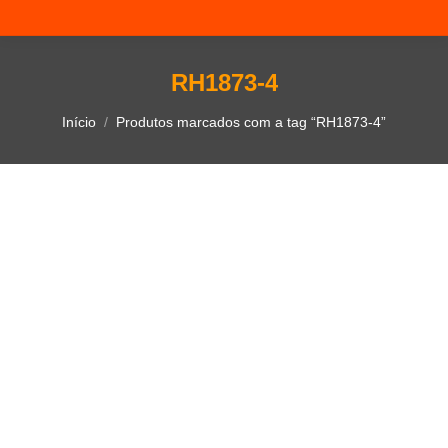
RH1873-4
Você está aqui:
Início
Produtos marcados com a tag “RH1873-4”