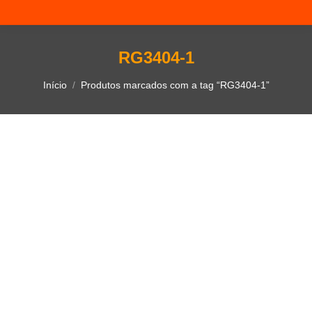
RG3404-1
Você está aqui:
Início
Produtos marcados com a tag “RG3404-1”