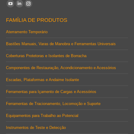
Encontre-nos em:
YouTube
Linkedin
Instagram
page
page
page
FAMÍLIA DE PRODUTOS
opens
opens
opens
in
in
in
Aterramento Temporário
new
new
new
Bastões Manuais, Varas de Manobra e Ferramentas Universais
window
window
window
Coberturas Protetoras e Isolantes de Borracha
Componentes de Restauração, Acondicionamento e Acessórios
Escadas, Plataformas e Andaime Isolante
Ferramentas para Içamento de Cargas e Acessórios
Ferramentas de Tracionamento, Locomoção e Suporte
Equipamentos para Trabalho ao Potencial
Instrumentos de Teste e Detecção