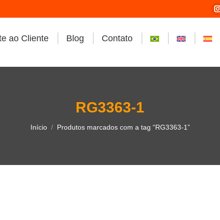
e ao Cliente
Blog
Contato
i
RG3363-1
Você está aqui:
Início
Produtos marcados com a tag “RG3363-1”