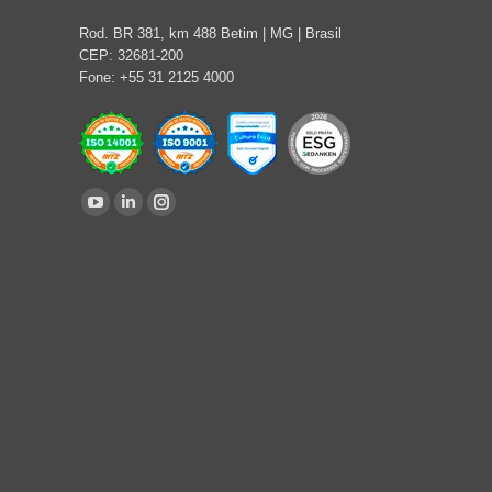
Rod. BR 381, km 488 Betim | MG | Brasil
CEP: 32681-200
Fone: +55 31 2125 4000
Encontre-nos em:
YouTube
Linkedin
Instagram
page
page
page
opens
opens
opens
in
in
in
new
new
new
window
window
window