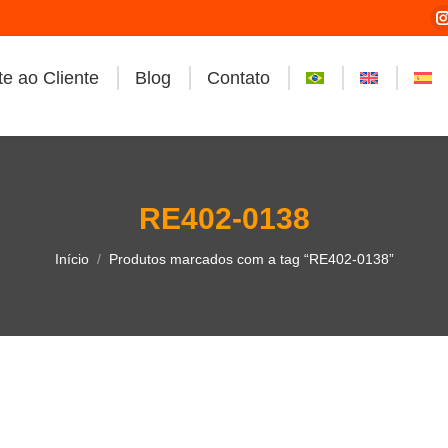
e ao Cliente
Blog
Contato
i
RE402-0138
Você está aqui:
Início
Produtos marcados com a tag “RE402-0138”