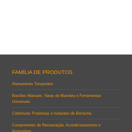
Berço
FAMÍLIA DE PRODUTOS
Aterramento Temporário
Bastões Manuais, Varas de Manobra e Ferramentas
Universais
Coberturas Protetoras e Isolantes de Borracha
Componentes de Restauração, Acondicionamento e
Acessórios