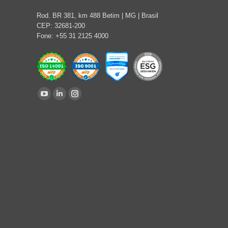
Rod. BR 381, km 488 Betim | MG | Brasil
CEP: 32681-200
Fone: +55 31 2125 4000
Encontre-nos em:
YouTube
Linkedin
Instagram
page
page
page
opens
opens
opens
in
in
in
new
new
new
window
window
window