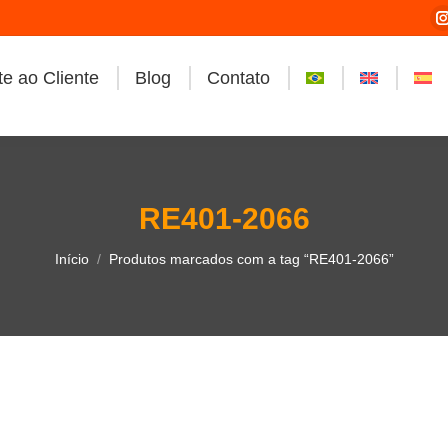
e ao Cliente
Blog
Contato
i
RE401-2066
Você está aqui:
Início
Produtos marcados com a tag “RE401-2066”