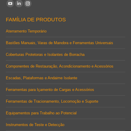
Encontre-nos em:
YouTube
Linkedin
Instagram
page
page
page
FAMÍLIA DE PRODUTOS
opens
opens
opens
in
in
in
Aterramento Temporário
new
new
new
Bastões Manuais, Varas de Manobra e Ferramentas Universais
window
window
window
Coberturas Protetoras e Isolantes de Borracha
Componentes de Restauração, Acondicionamento e Acessórios
Escadas, Plataformas e Andaime Isolante
Ferramentas para Içamento de Cargas e Acessórios
Ferramentas de Tracionamento, Locomoção e Suporte
Equipamentos para Trabalho ao Potencial
Instrumentos de Teste e Detecção