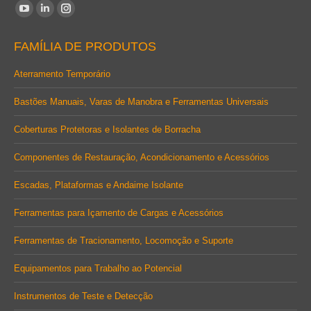
Encontre-nos em:
YouTube
Linkedin
Instagram
page
page
page
FAMÍLIA DE PRODUTOS
opens
opens
opens
in
in
in
Aterramento Temporário
new
new
new
Bastões Manuais, Varas de Manobra e Ferramentas Universais
window
window
window
Coberturas Protetoras e Isolantes de Borracha
Componentes de Restauração, Acondicionamento e Acessórios
Escadas, Plataformas e Andaime Isolante
Ferramentas para Içamento de Cargas e Acessórios
Ferramentas de Tracionamento, Locomoção e Suporte
Equipamentos para Trabalho ao Potencial
Instrumentos de Teste e Detecção