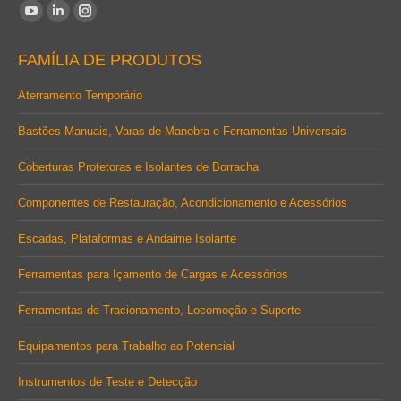
Encontre-nos em:
YouTube
Linkedin
Instagram
page
page
page
FAMÍLIA DE PRODUTOS
opens
opens
opens
in
in
in
Aterramento Temporário
new
new
new
Bastões Manuais, Varas de Manobra e Ferramentas Universais
window
window
window
Coberturas Protetoras e Isolantes de Borracha
Componentes de Restauração, Acondicionamento e Acessórios
Escadas, Plataformas e Andaime Isolante
Ferramentas para Içamento de Cargas e Acessórios
Ferramentas de Tracionamento, Locomoção e Suporte
Equipamentos para Trabalho ao Potencial
Instrumentos de Teste e Detecção