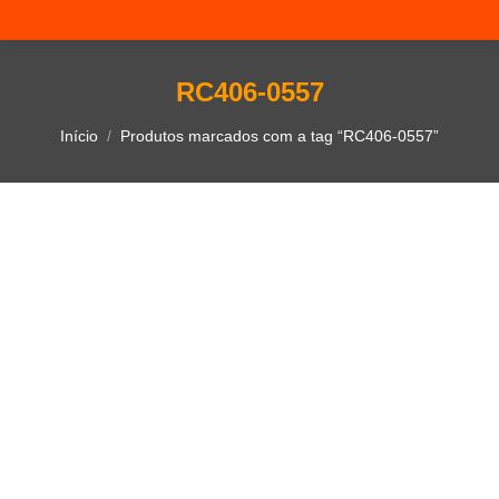
RC406-0557
Você está aqui:
Início
Produtos marcados com a tag “RC406-0557”