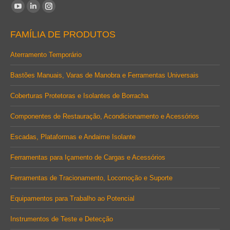
Encontre-nos em:
YouTube
Linkedin
Instagram
page
page
page
FAMÍLIA DE PRODUTOS
opens
opens
opens
in
in
in
Aterramento Temporário
new
new
new
Bastões Manuais, Varas de Manobra e Ferramentas Universais
window
window
window
Coberturas Protetoras e Isolantes de Borracha
Componentes de Restauração, Acondicionamento e Acessórios
Escadas, Plataformas e Andaime Isolante
Ferramentas para Içamento de Cargas e Acessórios
Ferramentas de Tracionamento, Locomoção e Suporte
Equipamentos para Trabalho ao Potencial
Instrumentos de Teste e Detecção