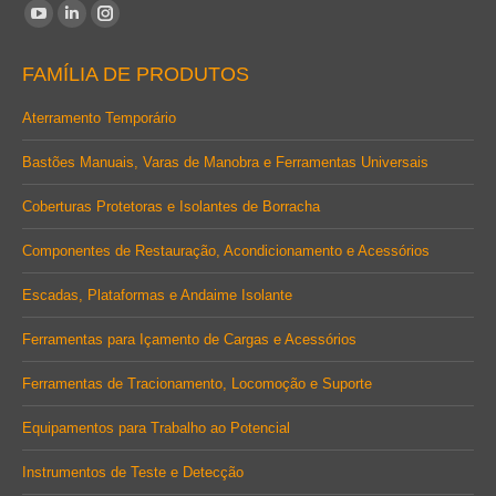
Encontre-nos em:
YouTube
Linkedin
Instagram
page
page
page
FAMÍLIA DE PRODUTOS
opens
opens
opens
in
in
in
Aterramento Temporário
new
new
new
Bastões Manuais, Varas de Manobra e Ferramentas Universais
window
window
window
Coberturas Protetoras e Isolantes de Borracha
Componentes de Restauração, Acondicionamento e Acessórios
Escadas, Plataformas e Andaime Isolante
Ferramentas para Içamento de Cargas e Acessórios
Ferramentas de Tracionamento, Locomoção e Suporte
Equipamentos para Trabalho ao Potencial
Instrumentos de Teste e Detecção