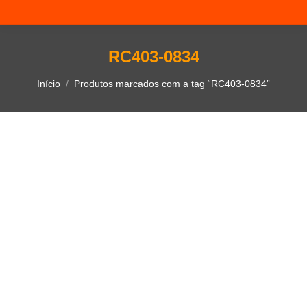
RC403-0834
Você está aqui:
Início
Produtos marcados com a tag “RC403-0834”