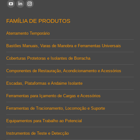
Encontre-nos em:
YouTube
Linkedin
Instagram
page
page
page
FAMÍLIA DE PRODUTOS
opens
opens
opens
in
in
in
Aterramento Temporário
new
new
new
Bastões Manuais, Varas de Manobra e Ferramentas Universais
window
window
window
Coberturas Protetoras e Isolantes de Borracha
Componentes de Restauração, Acondicionamento e Acessórios
Escadas, Plataformas e Andaime Isolante
Ferramentas para Içamento de Cargas e Acessórios
Ferramentas de Tracionamento, Locomoção e Suporte
Equipamentos para Trabalho ao Potencial
Instrumentos de Teste e Detecção