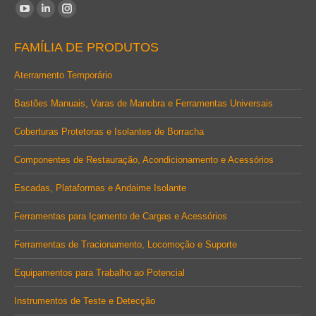
Encontre-nos em:
YouTube
Linkedin
Instagram
page
page
page
FAMÍLIA DE PRODUTOS
opens
opens
opens
in
in
in
Aterramento Temporário
new
new
new
Bastões Manuais, Varas de Manobra e Ferramentas Universais
window
window
window
Coberturas Protetoras e Isolantes de Borracha
Componentes de Restauração, Acondicionamento e Acessórios
Escadas, Plataformas e Andaime Isolante
Ferramentas para Içamento de Cargas e Acessórios
Ferramentas de Tracionamento, Locomoção e Suporte
Equipamentos para Trabalho ao Potencial
Instrumentos de Teste e Detecção