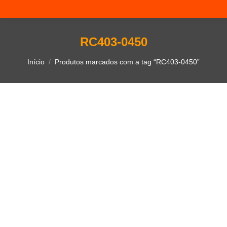
RC403-0450
Você está aqui:
Início
Produtos marcados com a tag “RC403-0450”