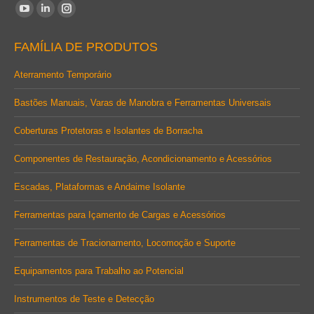
Encontre-nos em:
YouTube
Linkedin
Instagram
page
page
page
FAMÍLIA DE PRODUTOS
opens
opens
opens
in
in
in
Aterramento Temporário
new
new
new
Bastões Manuais, Varas de Manobra e Ferramentas Universais
window
window
window
Coberturas Protetoras e Isolantes de Borracha
Componentes de Restauração, Acondicionamento e Acessórios
Escadas, Plataformas e Andaime Isolante
Ferramentas para Içamento de Cargas e Acessórios
Ferramentas de Tracionamento, Locomoção e Suporte
Equipamentos para Trabalho ao Potencial
Instrumentos de Teste e Detecção