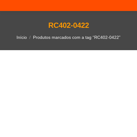
RC402-0422
Você está aqui:
Início
Produtos marcados com a tag “RC402-0422”