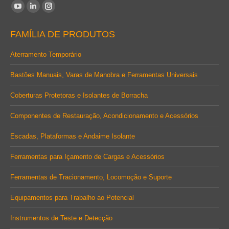
Encontre-nos em:
YouTube
Linkedin
Instagram
page
page
page
FAMÍLIA DE PRODUTOS
opens
opens
opens
in
in
in
Aterramento Temporário
new
new
new
Bastões Manuais, Varas de Manobra e Ferramentas Universais
window
window
window
Coberturas Protetoras e Isolantes de Borracha
Componentes de Restauração, Acondicionamento e Acessórios
Escadas, Plataformas e Andaime Isolante
Ferramentas para Içamento de Cargas e Acessórios
Ferramentas de Tracionamento, Locomoção e Suporte
Equipamentos para Trabalho ao Potencial
Instrumentos de Teste e Detecção