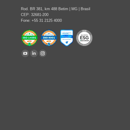
Rod. BR 381, km 488 Betim | MG | Brasil
CEP: 32681-200
Fone: +55 31 2125 4000
Encontre-nos em:
YouTube
Linkedin
Instagram
page
page
page
opens
opens
opens
in
in
in
new
new
new
window
window
window