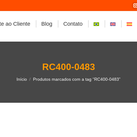
e ao Cliente
Blog
Contato
i
RC400-0483
Você está aqui:
Início
Produtos marcados com a tag “RC400-0483”