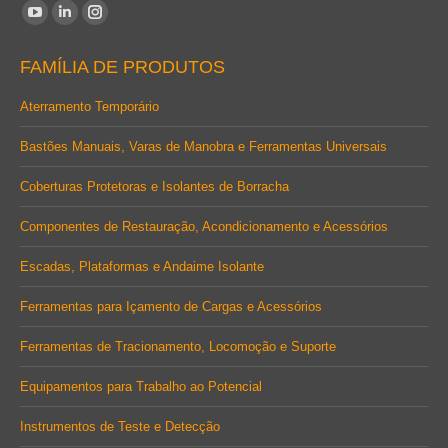
Encontre-nos em:
YouTube
Linkedin
Instagram
page
page
page
FAMÍLIA DE PRODUTOS
opens
opens
opens
in
in
in
Aterramento Temporário
new
new
new
Bastões Manuais, Varas de Manobra e Ferramentas Universais
window
window
window
Coberturas Protetoras e Isolantes de Borracha
Componentes de Restauração, Acondicionamento e Acessórios
Escadas, Plataformas e Andaime Isolante
Ferramentas para Içamento de Cargas e Acessórios
Ferramentas de Tracionamento, Locomoção e Suporte
Equipamentos para Trabalho ao Potencial
Instrumentos de Teste e Detecção