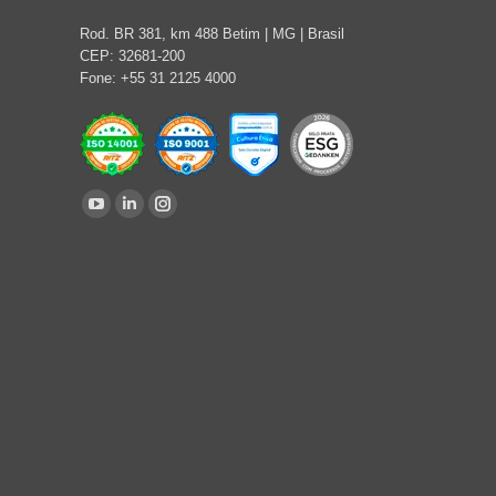
Rod. BR 381, km 488 Betim | MG | Brasil
CEP: 32681-200
Fone: +55 31 2125 4000
Encontre-nos em:
YouTube
Linkedin
Instagram
page
page
page
opens
opens
opens
in
in
in
new
new
new
window
window
window