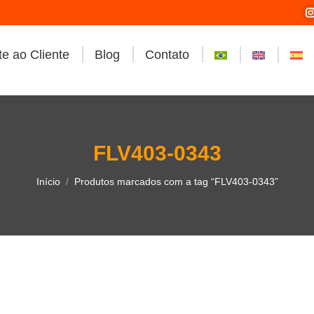
e ao Cliente
Blog
Contato
i
FLV403-0343
Você está aqui:
Início
Produtos marcados com a tag “FLV403-0343”