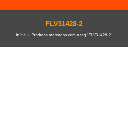
FLV31428-2
Você está aqui:
Início
Produtos marcados com a tag “FLV31428-2”