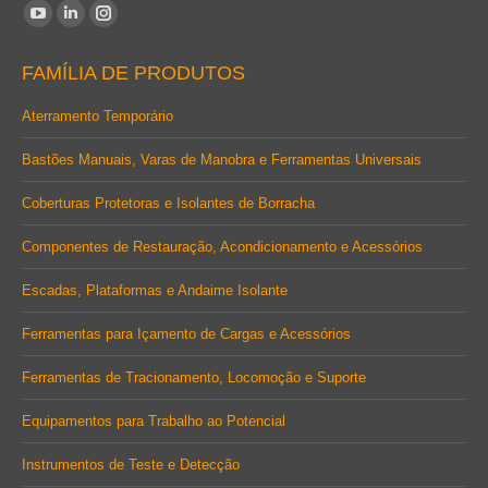
Encontre-nos em:
YouTube
Linkedin
Instagram
page
page
page
FAMÍLIA DE PRODUTOS
opens
opens
opens
in
in
in
Aterramento Temporário
new
new
new
Bastões Manuais, Varas de Manobra e Ferramentas Universais
window
window
window
Coberturas Protetoras e Isolantes de Borracha
Componentes de Restauração, Acondicionamento e Acessórios
Escadas, Plataformas e Andaime Isolante
Ferramentas para Içamento de Cargas e Acessórios
Ferramentas de Tracionamento, Locomoção e Suporte
Equipamentos para Trabalho ao Potencial
Instrumentos de Teste e Detecção