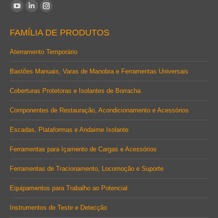
Encontre-nos em:
YouTube
Linkedin
Instagram
page
page
page
FAMÍLIA DE PRODUTOS
opens
opens
opens
in
in
in
Aterramento Temporário
new
new
new
Bastões Manuais, Varas de Manobra e Ferramentas Universais
window
window
window
Coberturas Protetoras e Isolantes de Borracha
Componentes de Restauração, Acondicionamento e Acessórios
Escadas, Plataformas e Andaime Isolante
Ferramentas para Içamento de Cargas e Acessórios
Ferramentas de Tracionamento, Locomoção e Suporte
Equipamentos para Trabalho ao Potencial
Instrumentos de Teste e Detecção