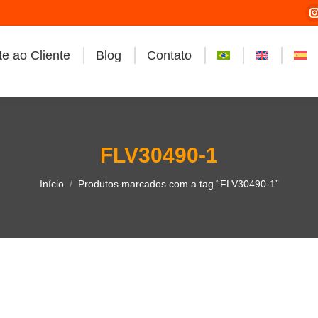
e ao Cliente
Blog
Contato
i
FLV30490-1
Você está aqui:
Início
Produtos marcados com a tag “FLV30490-1”