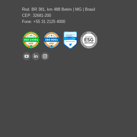
Rod. BR 381, km 488 Betim | MG | Brasil
CEP: 32681-200
Fone: +55 31 2125 4000
Encontre-nos em:
YouTube
Linkedin
Instagram
page
page
page
opens
opens
opens
in
in
in
new
new
new
window
window
window