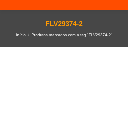
FLV29374-2
Você está aqui:
Início
Produtos marcados com a tag “FLV29374-2”