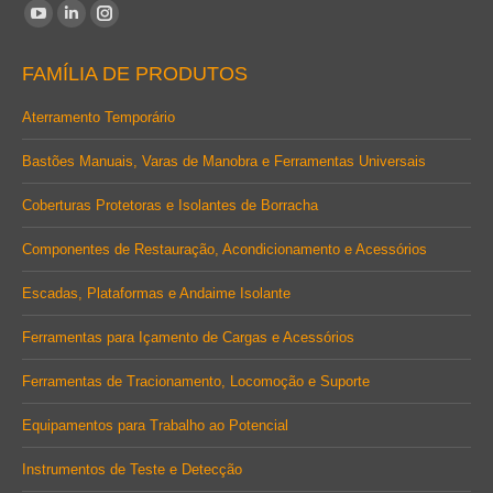
Encontre-nos em:
YouTube
Linkedin
Instagram
page
page
page
FAMÍLIA DE PRODUTOS
opens
opens
opens
in
in
in
Aterramento Temporário
new
new
new
Bastões Manuais, Varas de Manobra e Ferramentas Universais
window
window
window
Coberturas Protetoras e Isolantes de Borracha
Componentes de Restauração, Acondicionamento e Acessórios
Escadas, Plataformas e Andaime Isolante
Ferramentas para Içamento de Cargas e Acessórios
Ferramentas de Tracionamento, Locomoção e Suporte
Equipamentos para Trabalho ao Potencial
Instrumentos de Teste e Detecção