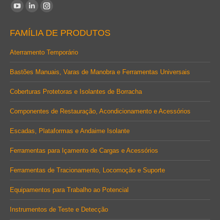
Encontre-nos em:
YouTube
Linkedin
Instagram
page
page
page
FAMÍLIA DE PRODUTOS
opens
opens
opens
in
in
in
Aterramento Temporário
new
new
new
Bastões Manuais, Varas de Manobra e Ferramentas Universais
window
window
window
Coberturas Protetoras e Isolantes de Borracha
Componentes de Restauração, Acondicionamento e Acessórios
Escadas, Plataformas e Andaime Isolante
Ferramentas para Içamento de Cargas e Acessórios
Ferramentas de Tracionamento, Locomoção e Suporte
Equipamentos para Trabalho ao Potencial
Instrumentos de Teste e Detecção