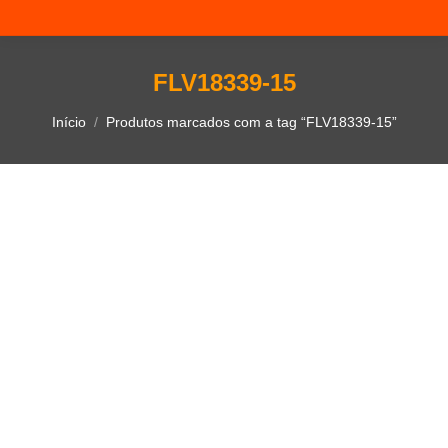
FLV18339-15
Você está aqui:
Início
Produtos marcados com a tag “FLV18339-15”