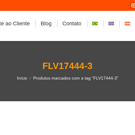
e ao Cliente
Blog
Contato
i
FLV17444-3
Você está aqui:
Início
Produtos marcados com a tag “FLV17444-3”