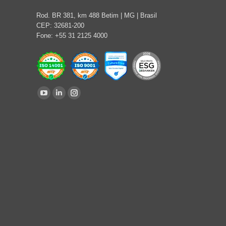
Rod. BR 381, km 488 Betim | MG | Brasil
CEP: 32681-200
Fone: +55 31 2125 4000
Encontre-nos em:
YouTube
Linkedin
Instagram
page
page
page
opens
opens
opens
in
in
in
new
new
new
window
window
window