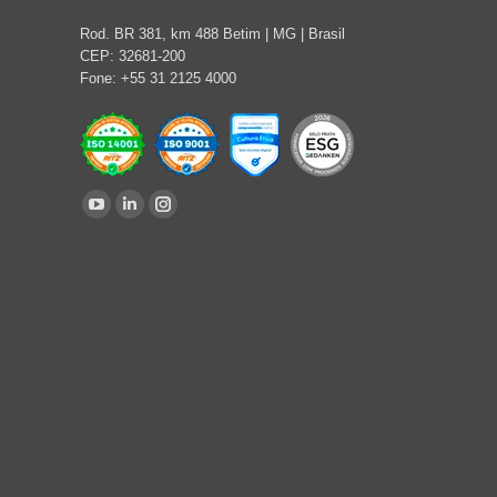
Rod. BR 381, km 488 Betim | MG | Brasil
CEP: 32681-200
Fone: +55 31 2125 4000
Encontre-nos em:
YouTube
Linkedin
Instagram
page
page
page
opens
opens
opens
in
in
in
new
new
new
window
window
window