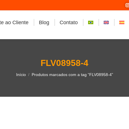
e ao Cliente
Blog
Contato
i
FLV08958-4
Você está aqui:
Início
Produtos marcados com a tag “FLV08958-4”