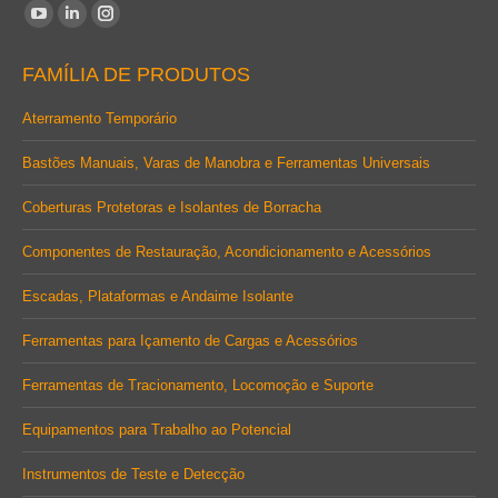
Encontre-nos em:
YouTube
Linkedin
Instagram
page
page
page
FAMÍLIA DE PRODUTOS
opens
opens
opens
in
in
in
Aterramento Temporário
new
new
new
Bastões Manuais, Varas de Manobra e Ferramentas Universais
window
window
window
Coberturas Protetoras e Isolantes de Borracha
Componentes de Restauração, Acondicionamento e Acessórios
Escadas, Plataformas e Andaime Isolante
Ferramentas para Içamento de Cargas e Acessórios
Ferramentas de Tracionamento, Locomoção e Suporte
Equipamentos para Trabalho ao Potencial
Instrumentos de Teste e Detecção