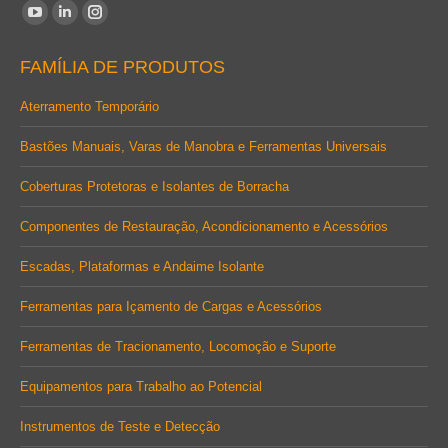
Encontre-nos em:
YouTube
Linkedin
Instagram
page
page
page
FAMÍLIA DE PRODUTOS
opens
opens
opens
in
in
in
Aterramento Temporário
new
new
new
Bastões Manuais, Varas de Manobra e Ferramentas Universais
window
window
window
Coberturas Protetoras e Isolantes de Borracha
Componentes de Restauração, Acondicionamento e Acessórios
Escadas, Plataformas e Andaime Isolante
Ferramentas para Içamento de Cargas e Acessórios
Ferramentas de Tracionamento, Locomoção e Suporte
Equipamentos para Trabalho ao Potencial
Instrumentos de Teste e Detecção