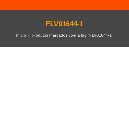
FLV01644-1
Você está aqui:
Início
Produtos marcados com a tag “FLV01644-1”