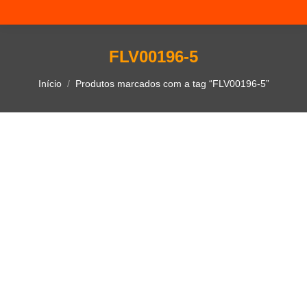
FLV00196-5
Você está aqui:
Início
Produtos marcados com a tag “FLV00196-5”