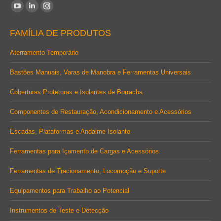
Encontre-nos em:
YouTube
Linkedin
Instagram
page
page
page
FAMÍLIA DE PRODUTOS
opens
opens
opens
in
in
in
Aterramento Temporário
new
new
new
Bastões Manuais, Varas de Manobra e Ferramentas Universais
window
window
window
Coberturas Protetoras e Isolantes de Borracha
Componentes de Restauração, Acondicionamento e Acessórios
Escadas, Plataformas e Andaime Isolante
Ferramentas para Içamento de Cargas e Acessórios
Ferramentas de Tracionamento, Locomoção e Suporte
Equipamentos para Trabalho ao Potencial
Instrumentos de Teste e Detecção