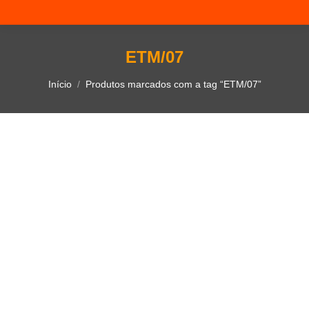
ETM/07
Você está aqui:
Início
Produtos marcados com a tag “ETM/07”