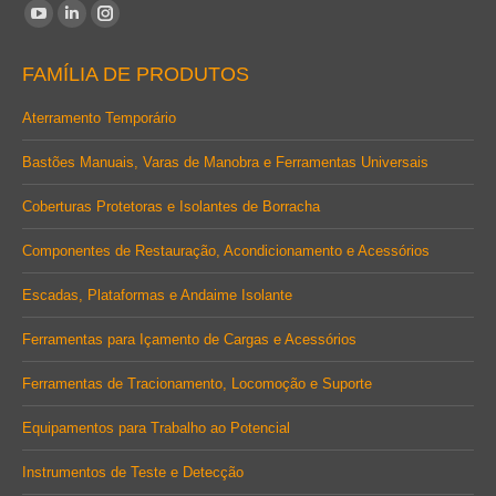
Encontre-nos em:
YouTube
Linkedin
Instagram
page
page
page
FAMÍLIA DE PRODUTOS
opens
opens
opens
in
in
in
Aterramento Temporário
new
new
new
Bastões Manuais, Varas de Manobra e Ferramentas Universais
window
window
window
Coberturas Protetoras e Isolantes de Borracha
Componentes de Restauração, Acondicionamento e Acessórios
Escadas, Plataformas e Andaime Isolante
Ferramentas para Içamento de Cargas e Acessórios
Ferramentas de Tracionamento, Locomoção e Suporte
Equipamentos para Trabalho ao Potencial
Instrumentos de Teste e Detecção