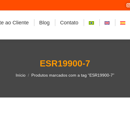
e ao Cliente
Blog
Contato
i
ESR19900-7
Você está aqui:
Início
Produtos marcados com a tag “ESR19900-7”