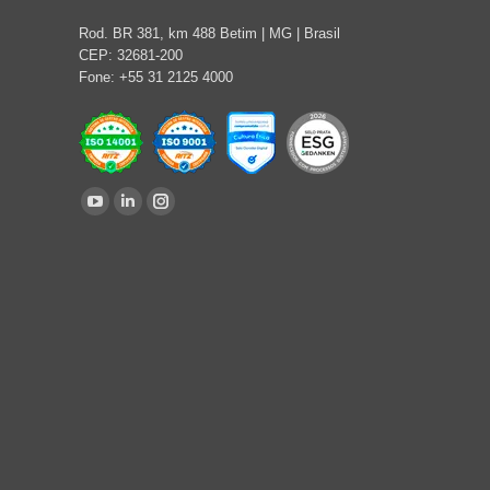
Rod. BR 381, km 488 Betim | MG | Brasil
CEP: 32681-200
Fone: +55 31 2125 4000
Encontre-nos em:
YouTube
Linkedin
Instagram
page
page
page
opens
opens
opens
in
in
in
new
new
new
window
window
window