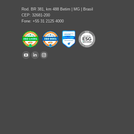
Rod. BR 381, km 488 Betim | MG | Brasil
CEP: 32681-200
Fone: +55 31 2125 4000
Encontre-nos em:
YouTube
Linkedin
Instagram
page
page
page
opens
opens
opens
in
in
in
new
new
new
window
window
window