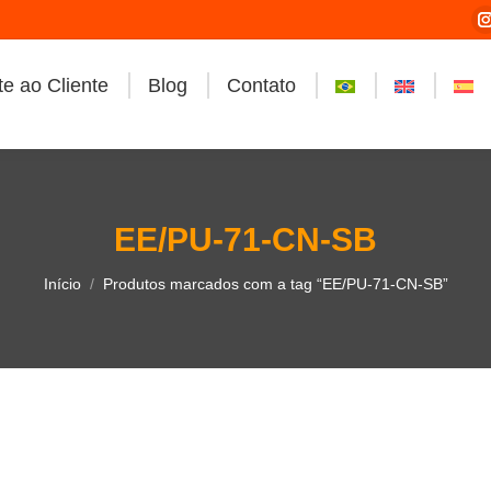
e ao Cliente
Blog
Contato
i
EE/PU-71-CN-SB
Você está aqui:
Início
Produtos marcados com a tag “EE/PU-71-CN-SB”