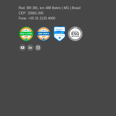
Rod. BR 381, km 488 Betim | MG | Brasil
CEP: 32681-200
Fone: +55 31 2125 4000
Encontre-nos em:
YouTube
Linkedin
Instagram
page
page
page
opens
opens
opens
in
in
in
new
new
new
window
window
window