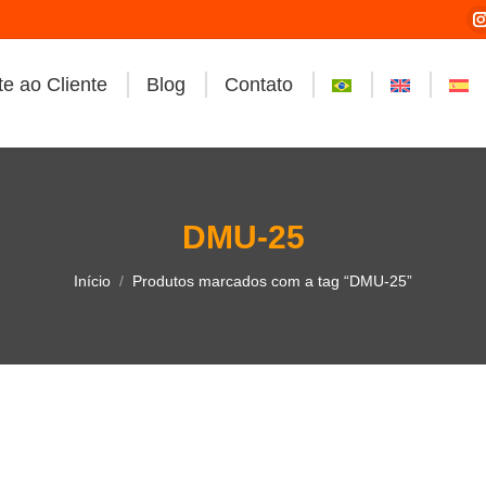
e ao Cliente
Blog
Contato
i
DMU-25
Você está aqui:
Início
Produtos marcados com a tag “DMU-25”