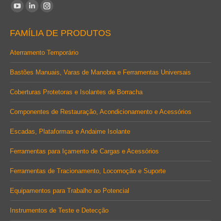
Encontre-nos em:
YouTube
Linkedin
Instagram
page
page
page
FAMÍLIA DE PRODUTOS
opens
opens
opens
in
in
in
Aterramento Temporário
new
new
new
Bastões Manuais, Varas de Manobra e Ferramentas Universais
window
window
window
Coberturas Protetoras e Isolantes de Borracha
Componentes de Restauração, Acondicionamento e Acessórios
Escadas, Plataformas e Andaime Isolante
Ferramentas para Içamento de Cargas e Acessórios
Ferramentas de Tracionamento, Locomoção e Suporte
Equipamentos para Trabalho ao Potencial
Instrumentos de Teste e Detecção