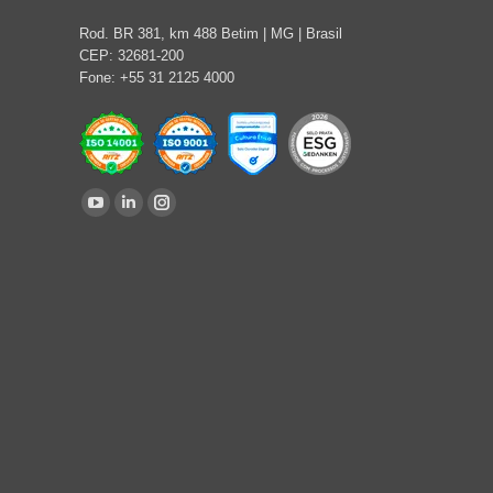
Rod. BR 381, km 488 Betim | MG | Brasil
CEP: 32681-200
Fone: +55 31 2125 4000
Encontre-nos em:
YouTube
Linkedin
Instagram
page
page
page
opens
opens
opens
in
in
in
new
new
new
window
window
window