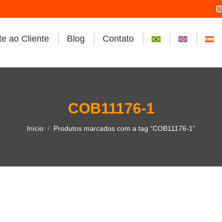
e ao Cliente
Blog
Contato
i
COB11176-1
Você está aqui:
Início
Produtos marcados com a tag “COB11176-1”