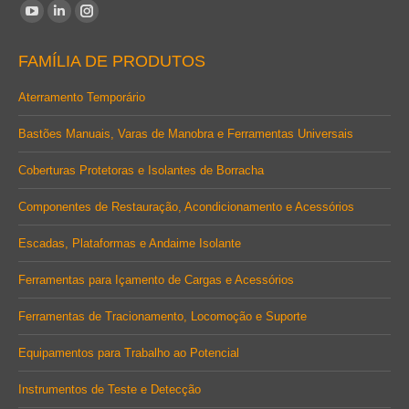
Encontre-nos em:
YouTube
Linkedin
Instagram
page
page
page
FAMÍLIA DE PRODUTOS
opens
opens
opens
in
in
in
Aterramento Temporário
new
new
new
Bastões Manuais, Varas de Manobra e Ferramentas Universais
window
window
window
Coberturas Protetoras e Isolantes de Borracha
Componentes de Restauração, Acondicionamento e Acessórios
Escadas, Plataformas e Andaime Isolante
Ferramentas para Içamento de Cargas e Acessórios
Ferramentas de Tracionamento, Locomoção e Suporte
Equipamentos para Trabalho ao Potencial
Instrumentos de Teste e Detecção