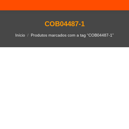
COB04487-1
Você está aqui:
Início
Produtos marcados com a tag “COB04487-1”